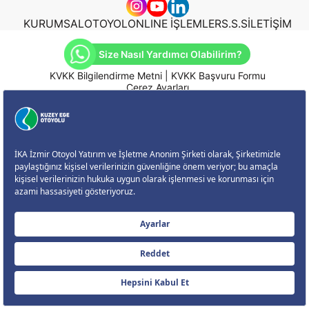
KURUMSAL
OTOYOL
ONLINE İŞLEMLER
S.S.S
İLETİŞİM
Size Nasıl Yardımcı Olabilirim?
KVKK Bilgilendirme Metni
|
KVKK Başvuru Formu
Çerez Ayarları