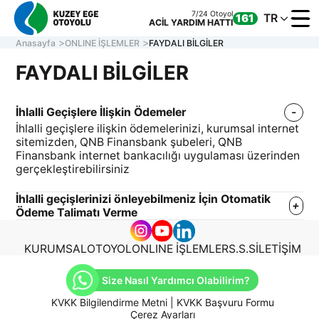
7/24 Otoyol
TR
161
ACİL YARDIM HATTI
Anasayfa
ONLINE İŞLEMLER
FAYDALI BİLGİLER
FAYDALI BİLGİLER
KURUM
İhlalli Geçişlere İlişkin Ödemeler
OTOYOL
İhlalli geçişlere ilişkin ödemelerinizi, kurumsal internet
ONLINE
sitemizden, QNB Finansbank şubeleri, QNB
Finansbank internet bankacılığı uygulaması üzerinden
İLETİŞİ
gerçekleştirebilirsiniz
İhlalli geçişlerinizi önleyebilmeniz İçin Otomatik
Ödeme Talimatı Verme
Müşteri Hizmetleri
7/24 Otoyol
161
Hafta içi 08:30 - 17:30
ACİL YARDIM HATTI
0 850 577 35 35
KURUMSAL
OTOYOL
ONLINE İŞLEMLER
S.S.S
İLETİŞİM
Size Nasıl Yardımcı Olabilirim?
KVKK Bilgilendirme Metni
|
KVKK Başvuru Formu
Çerez Ayarları