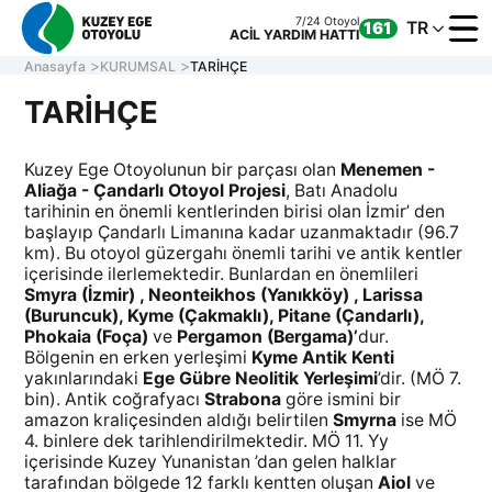
7/24 Otoyol
TR
161
ACİL YARDIM HATTI
Anasayfa
KURUMSAL
TARİHÇE
TARİHÇE
KURUM
Kuzey Ege Otoyolunun bir parçası olan
Menemen -
OTOYOL
Aliağa - Çandarlı Otoyol Projesi
, Batı Anadolu
tarihinin en önemli kentlerinden birisi olan İzmir’ den
ONLINE
başlayıp Çandarlı Limanına kadar uzanmaktadır (96.7
İLETİŞİ
km). Bu otoyol güzergahı önemli tarihi ve antik kentler
içerisinde ilerlemektedir. Bunlardan en önemlileri
Smyra (İzmir) , Neonteikhos (Yanıkköy) , Larissa
(Buruncuk), Kyme (Çakmaklı), Pitane (Çandarlı),
Müşteri Hizmetleri
Phokaia (Foça)
ve
Pergamon (Bergama)’
dur.
7/24 Otoyol
161
Hafta içi 08:30 - 17:30
ACİL YARDIM HATTI
Bölgenin en erken yerleşimi
Kyme Antik Kenti
0 850 577 35 35
yakınlarındaki
Ege Gübre Neolitik Yerleşimi
’dir. (MÖ 7.
bin). Antik coğrafyacı
Strabona
göre ismini bir
amazon kraliçesinden aldığı belirtilen
Smyrna
ise MÖ
4. binlere dek tarihlendirilmektedir. MÖ 11. Yy
içerisinde Kuzey Yunanistan ’dan gelen halklar
tarafından bölgede 12 farklı kentten oluşan
Aiol
ve