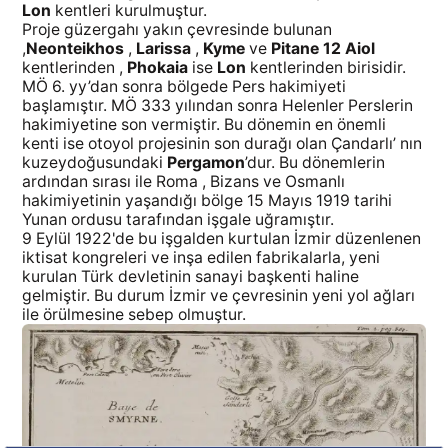
Lon
kentleri kurulmuştur.
Proje güzergahı yakın çevresinde bulunan
,
Neonteikhos
,
Larissa
,
Kyme
ve
Pitane 12 Aiol
kentlerinden ,
Phokaia
ise
Lon
kentlerinden birisidir.
MÖ 6. yy’dan sonra bölgede Pers hakimiyeti
başlamıştır. MÖ 333 yılından sonra Helenler Perslerin
hakimiyetine son vermiştir. Bu dönemin en önemli
kenti ise otoyol projesinin son durağı olan Çandarlı’ nın
kuzeydoğusundaki
Pergamon
’dur. Bu dönemlerin
ardından sırası ile Roma , Bizans ve Osmanlı
hakimiyetinin yaşandığı bölge 15 Mayıs 1919 tarihi
Yunan ordusu tarafından işgale uğramıştır.
9 Eylül 1922'de bu işgalden kurtulan İzmir düzenlenen
iktisat kongreleri ve inşa edilen fabrikalarla, yeni
kurulan Türk devletinin sanayi başkenti haline
gelmiştir. Bu durum İzmir ve çevresinin yeni yol ağları
ile örülmesine sebep olmuştur.