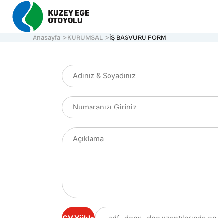
Anasayfa
KURUMSAL
İŞ BAŞVURU FORM
KURU
OTOY
ONLI
İLETİ
Müşteri Hizmetleri
7/24 Otoyol
161
Hafta içi 08:30 - 17:30
ACİL YARDIM HATTI
0 850 577 35 35