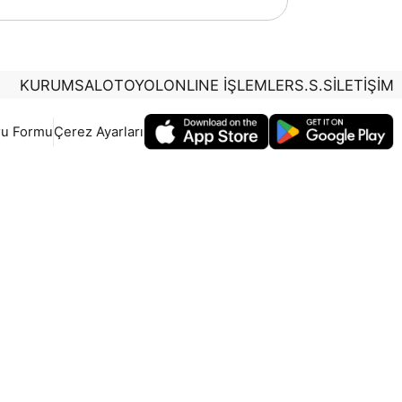
KURUMSAL
OTOYOL
ONLINE İŞLEMLER
S.S.S
İLETİŞİM
ru Formu
Çerez Ayarları