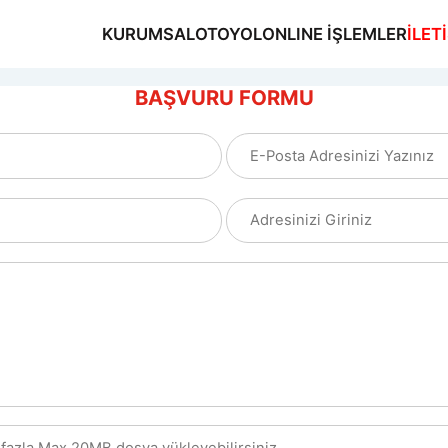
KURUMSAL
OTOYOL
ONLINE İŞLEMLER
İLET
BAŞVURU FORMU
MSAL
OL
NE İŞLEMLER
ŞİM