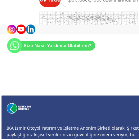
CV Yükle
Size Nasıl Yardımcı Olabilirim?