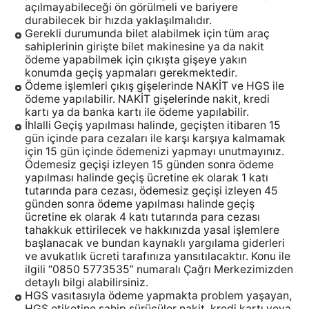
açılmayabileceği ön görülmeli ve bariyere
durabilecek bir hızda yaklaşılmalıdır.
Gerekli durumunda bilet alabilmek için tüm araç
sahiplerinin girişte bilet makinesine ya da nakit
ödeme yapabilmek için çıkışta gişeye yakın
konumda geçiş yapmaları gerekmektedir.
Ödeme işlemleri çıkış gişelerinde NAKİT ve HGS ile
ödeme yapılabilir. NAKİT gişelerinde nakit, kredi
kartı ya da banka kartı ile ödeme yapılabilir.
İhlalli Geçiş yapılması halinde, geçişten itibaren 15
gün içinde para cezaları ile karşı karşıya kalmamak
için 15 gün içinde ödemenizi yapmayı unutmayınız.
Ödemesiz geçişi izleyen 15 günden sonra ödeme
yapılması halinde geçiş ücretine ek olarak 1 katı
tutarında para cezası, ödemesiz geçişi izleyen 45
günden sonra ödeme yapılması halinde geçiş
ücretine ek olarak 4 katı tutarında para cezası
tahakkuk ettirilecek ve hakkınızda yasal işlemlere
başlanacak ve bundan kaynaklı yargılama giderleri
ve avukatlık ücreti tarafınıza yansıtılacaktır. Konu ile
ilgili “0850 5773535” numaralı Çağrı Merkezimizden
detaylı bilgi alabilirsiniz.
HGS vasıtasıyla ödeme yapmakta problem yaşayan,
HGS etiketine sahip sürücüler nakit, kredi kartı veya