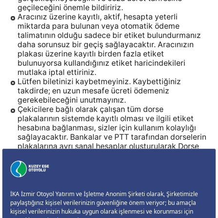
geçileceğini önemle bildiririz.
Aracınız üzerine kayıtlı, aktif, hesapta yeterli
miktarda para bulunan veya otomatik ödeme
talimatının olduğu sadece bir etiket bulundurmanız
daha sorunsuz bir geçiş sağlayacaktır. Aracınızın
plakası üzerine kayıtlı birden fazla etiket
bulunuyorsa kullandığınız etiket haricindekileri
mutlaka iptal ettiriniz.
Lütfen biletinizi kaybetmeyiniz. Kaybettiğiniz
takdirde; en uzun mesafe ücreti ödemeniz
gerekebileceğini unutmayınız.
Çekicilere bağlı olarak çalışan tüm dorse
plakalarının sistemde kayıtlı olması ve ilgili etiket
hesabına bağlanması, sizler için kullanım kolaylığı
sağlayacaktır. Bankalar ve PTT tarafından dorselerin
plakalarına ayrı sanal hesaplar oluşturularak Dorse
plakalarının kaydı yapılmaktadır. Bu şekilde çekici
plakalarına ait hesaptan çekilmeyen geçiş
ücretleriniz” dorse plakasına ait tanımlı alt
hesabınızdan tahsil edilmektedir.
Motosiklet gruplarının sorunsuz geçiş yapabilmesi
adına gişe şeritlerine sıra ile giriş yapması önem
taşımaktadır.