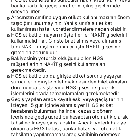
banka kartı ile geçiş ücretlerini çıkış gişelerinde
ödeyebilirler.
Aracınızın sınıfına uygun etiket kullanılmasının önem
taşıdığını unutmayınız. Yanlış sınıfa ait etiket
kullanılması hatalı ücretlendirmelere neden olabilir.
HGS etiketi olmayan müşterileriler NAKİT gişelerini
kullanmalıdırlar. Girişte bilet almış veya almamış
tüm NAKİT müşterilerinin çıkışta NAKİT gişesine
gitmeleri zorunludur.
Bakiyesinin yetersiz olduğunu bilen HGS
müşterilerinin NAKİT gişesini kullanmaları
gerekmektedir.
HGS etiketi olup da girişte etiket sorunu yaşayan
sürücülerin girişte bilet makinesinden bilet almaları
durumunda çıkışta yine HGS gişesine giderek
işlemlerini orada tamamlamaları gerekmektedir.
Geçiş yapılan araca kayıtlı eski veya geçiş tarihini
izleyen 15 gün içinde alınmış yeni HGS etiket
hesabının bulunması halinde, cezasız dönem
içerisinde geçiş ücreti bu hesaptan otomatik olarak
tahsil edilmeye çalışılacaktır. Ancak, yeterli bakiye
olmaması HGS hatası, banka hatası vb. otomatik
tahsilatın yapılamaması araç sahibinin ödemeye