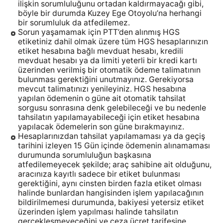
ilişkin sorumluluğunu ortadan kaldırmayacağı gibi,
böyle bir durumda Kuzey Ege Otoyolu’na herhangi
bir sorumluluk da atfedilemez.
Sorun yaşamamak için PTT’den alınmış HGS
etiketiniz dahil olmak üzere tüm HGS hesaplarınızın
etiket hesabına bağlı mevduat hesabı, kredili
mevduat hesabı ya da limiti yeterli bir kredi kartı
üzerinden verilmiş bir otomatik ödeme talimatının
bulunması gerektiğini unutmayınız. Gerekiyorsa
mevcut talimatınızı yenileyiniz. HGS hesabına
yapılan ödemenin o güne ait otomatik tahsilat
sorgusu sonrasına denk gelebileceği ve bu nedenle
tahsilatın yapılamayabileceği için etiket hesabına
yapılacak ödemelerin son güne bırakmayınız.
Hesaplarınızdan tahsilat yapılamaması ya da geçiş
tarihini izleyen 15 Gün içinde ödemenin alınamaması
durumunda sorumluluğun başkasına
atfedilemeyecek şekilde; araç sahibine ait olduğunu,
aracınıza kayıtlı sadece bir etiket bulunması
gerektiğini, aynı cinsten birden fazla etiket olması
halinde bunlardan hangisinden işlem yapılacağının
bildirilmemesi durumunda, bakiyesi yetersiz etiket
üzerinden işlem yapılması halinde tahsilatın
gerçekleşmeyeceğini ve ceza ücret tarifesine