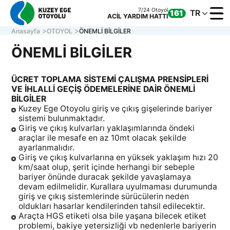
7/24 Otoyol
TR
161
ACİL YARDIM HATTI
Anasayfa
OTOYOL
ÖNEMLİ BİLGİLER
ÖNEMLİ BİLGİLER
KURUM
ÜCRET TOPLAMA SİSTEMİ ÇALIŞMA PRENSİPLERİ
OTOYOL
VE İHLALLİ GEÇİŞ ÖDEMELERİNE DAİR ÖNEMLİ
BİLGİLER
ONLINE
Kuzey Ege Otoyolu giriş ve çıkış gişelerinde bariyer
İLETİŞİ
sistemi bulunmaktadır.
Giriş ve çıkış kulvarları yaklaşımlarında öndeki
araçlar ile mesafe en az 10mt olacak şekilde
ayarlanmalıdır.
Müşteri Hizmetleri
Giriş ve çıkış kulvarlarına en yüksek yaklaşım hızı 20
7/24 Otoyol
161
Hafta içi 08:30 - 17:30
ACİL YARDIM HATTI
km/saat olup, şerit içinde herhangi bir sebeple
0 850 577 35 35
bariyer önünde duracak şekilde yavaşlamaya
devam edilmelidir. Kurallara uyulmaması durumunda
giriş ve çıkış sistemlerinde sürücülerin neden
oldukları hasarlar kendilerinden tahsil edilecektir.
Araçta HGS etiketi olsa bile yaşana bilecek etiket
problemi, bakiye yetersizliği vb nedenlerle bariyerin