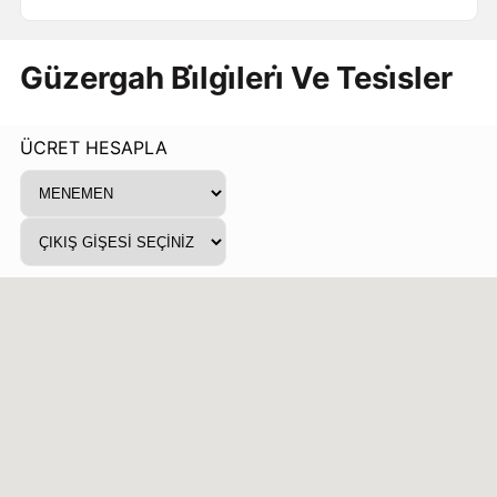
Güzergah Bi̇lgi̇leri̇ Ve Tesi̇sler
ÜCRET HESAPLA