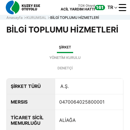
7/24 Otoyol
TR
161
ACİL YARDIM HATTI
Anasayfa
KURUMSAL
BİLGİ TOPLUMU HİZMETLERİ
BİLGİ TOPLUMU HİZMETLERİ
KURUM
ŞİRKET
OTOYOL
ONLINE
YÖNETİM KURULU
İLETİŞİ
DENETÇİ
ŞİRKET TÜRÜ
A.Ş.
Müşteri Hizmetleri
7/24 Otoyol
161
Hafta içi 08:30 - 17:30
ACİL YARDIM HATTI
0 850 577 35 35
MERSIS
0470064025800001
TİCARET SİCİL
ALİAĞA
MEMURLUĞU