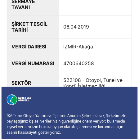
SERMAYE
TAVANI
ŞİRKET TESCİL
06.04.2019
TARİHİ
VERGİ DAİRESİ
İZMİR-Aliağa
VERGİ NUMARASI
4700640258
522108 - Otoyol, Tünel ve
SEKTÖR
Köprü İşletmeciliği
Telefon: 0850 677 3535
İLETİŞİM
Fax
BİLGİLERİ
İnternet Adresi:
www.kuzeyegeotoyolu.com