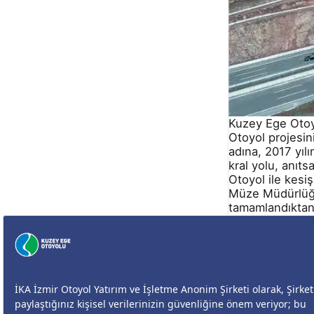
Kuzey Ege Otoyo
Otoyol projesin
adına, 2017 yıl
kral yolu, anıtsa
Otoyol ile kesiş
Müze Müdürlüğü’
tamamlandıktan 
üzerinde ilk ve 
projeye ayrı bir
Uygulanan yapı
National Corrug
özel uygulama p
Haber Kaynağı İ