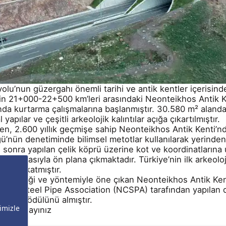
lu’nun güzergahı önemli tarihi ve antik kentler içerisin
in 21+000-22+500 km’leri arasındaki Neonteikhos Antik Ken
ında kurtarma çalışmalarına başlanmıştır. 30.580 m² alanda
l yapılar ve çeşitli arkeolojik kalıntılar açığa çıkartılmıştır.
en, 2.600 yıllık geçmişe sahip Neonteikhos Antik Kenti’nde 
nün denetiminde bilimsel metotlar kullanılarak yerinden ka
sonra yapılan çelik köprü üzerine kot ve koordinatlarına 
tek olmasıyla ön plana çıkmaktadır. Türkiye’nin ilk arkeolo
 değer katmıştır.
m tekniği ve yöntemiyle öne çıkan Neonteikhos Antik Ken
ated Steel Pipe Association (NCSPA) tarafından yapılan d
rojesi ödülünü almıştır.
çin Tıklayınız