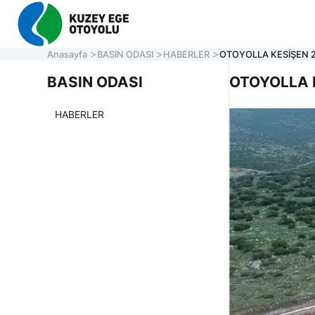
Anasayfa
BASIN ODASI
HABERLER
OTOYOLLA KESİŞEN 2
BASIN ODASI
OTOYOLLA K
HABERLER
KURU
OTOY
ONLI
İLETİ
Müşteri Hizmetleri
7/24 Otoyol
161
Hafta içi 08:30 - 17:30
ACİL YARDIM HATTI
0 850 577 35 35