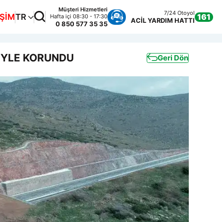
Müşteri Hizmetleri
7/24 Otoyol
İŞİM
TR
161
Hafta içi 08:30 - 17:30
ACİL YARDIM HATTI
0 850 577 35 35
RÜYLE KORUNDU
Geri Dön