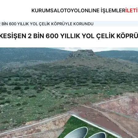
KURUMSAL
OTOYOL
ONLINE İŞLEMLER
İLET
 BİN 600 YILLIK YOL ÇELİK KÖPRÜYLE KORUNDU
ESİŞEN 2 BİN 600 YILLIK YOL ÇELİK KÖP
MSAL
OL
NE İŞLEMLER
ŞİM