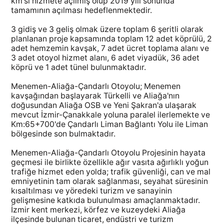
km'si hizmete açılmış olup 2019 yılı sonunda
tamamının açılması hedeflenmektedir.
3 gidiş ve 3 geliş olmak üzere toplam 6 şeritli olarak
planlanan proje kapsamında toplam 12 adet köprülü, 2
adet hemzemin kavşak, 7 adet ücret toplama alanı ve
3 adet otoyol hizmet alanı, 6 adet viyadük, 36 adet
köprü ve 1 adet tünel bulunmaktadır.
Menemen-Aliağa-Çandarlı Otoyolu; Menemen
kavşağından başlayarak Türkelli ve Aliağa'nın
doğusundan Aliağa OSB ve Yeni Şakran'a ulaşarak
mevcut İzmir-Çanakkale yoluna paralel ilerlemekte ve
Km:65+700'de Çandarlı Liman Bağlantı Yolu ile Liman
bölgesinde son bulmaktadır.
Menemen-Aliağa-Çandarlı Otoyolu Projesinin hayata
geçmesi ile birlikte özellikle ağır vasıta ağırlıklı yoğun
trafiğe hizmet eden yolda; trafik güvenliği, can ve mal
emniyetinin tam olarak sağlanması, seyahat süresinin
kısaltılması ve yöredeki turizm ve sanayinin
gelişmesine katkıda bulunulması amaçlanmaktadır.
İzmir kent merkezi, körfez ve kuzeydeki Aliağa
ilçesinde bulunan ticaret, endüstri ve turizm