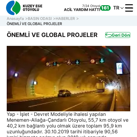
7/24 Otoyol
TR
161
ACİL YARDIM HATTI
Anasayfa
BASIN ODASI
HABERLER
ÖNEMLİ VE GLOBAL PROJELER
ÖNEMLİ VE GLOBAL PROJELER
Geri Dön
KURUM
OTOYOL
ONLINE
İLETİŞİ
Müşteri Hizmetleri
7/24 Otoyol
161
Hafta içi 08:30 - 17:30
ACİL YARDIM HATTI
0 850 577 35 35
Yap - İşlet - Devret Modeliyle ihalesi yapılan
Menemen-Aliağa-Çandarlı Otoyolu, 55,7 km otoyol ve
40,2 km bağlantı yolu olmak üzere toplam 95,9 km
uzunluğundadır. 30.10.2019 tarihi itibariyle 90,56