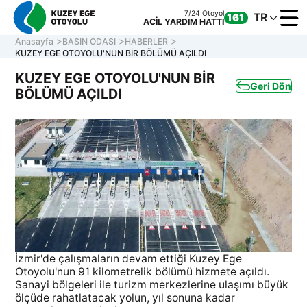
7/24 Otoyol
TR
161
ACİL YARDIM HATTI
Anasayfa
BASIN ODASI
HABERLER
KUZEY EGE OTOYOLU'NUN BİR BÖLÜMÜ AÇILDI
KUZEY EGE OTOYOLU'NUN BİR
Geri Dön
BÖLÜMÜ AÇILDI
KURUM
OTOYOL
ONLINE
İLETİŞİ
Müşteri Hizmetleri
7/24 Otoyol
161
Hafta içi 08:30 - 17:30
ACİL YARDIM HATTI
0 850 577 35 35
İzmir'de çalışmaların devam ettiği Kuzey Ege
Otoyolu'nun 91 kilometrelik bölümü hizmete açıldı.
Sanayi bölgeleri ile turizm merkezlerine ulaşımı büyük
ölçüde rahatlatacak yolun, yıl sonuna kadar