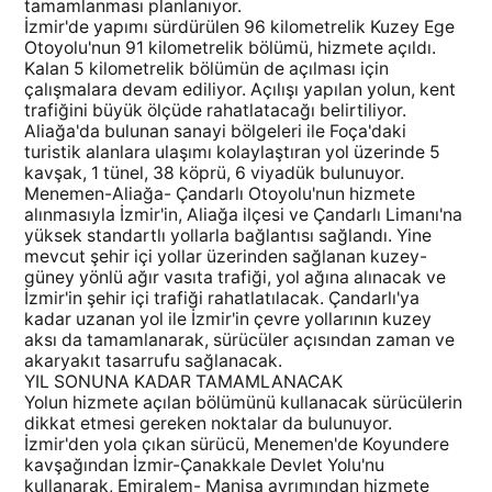
tamamlanması planlanıyor.
İzmir'de yapımı sürdürülen 96 kilometrelik Kuzey Ege
Otoyolu'nun 91 kilometrelik bölümü, hizmete açıldı.
Kalan 5 kilometrelik bölümün de açılması için
çalışmalara devam ediliyor. Açılışı yapılan yolun, kent
trafiğini büyük ölçüde rahatlatacağı belirtiliyor.
Aliağa'da bulunan sanayi bölgeleri ile Foça'daki
turistik alanlara ulaşımı kolaylaştıran yol üzerinde 5
kavşak, 1 tünel, 38 köprü, 6 viyadük bulunuyor.
Menemen-Aliağa- Çandarlı Otoyolu'nun hizmete
alınmasıyla İzmir'in, Aliağa ilçesi ve Çandarlı Limanı'na
yüksek standartlı yollarla bağlantısı sağlandı. Yine
mevcut şehir içi yollar üzerinden sağlanan kuzey-
güney yönlü ağır vasıta trafiği, yol ağına alınacak ve
İzmir'in şehir içi trafiği rahatlatılacak. Çandarlı'ya
kadar uzanan yol ile İzmir'in çevre yollarının kuzey
aksı da tamamlanarak, sürücüler açısından zaman ve
akaryakıt tasarrufu sağlanacak.
YIL SONUNA KADAR TAMAMLANACAK
Yolun hizmete açılan bölümünü kullanacak sürücülerin
dikkat etmesi gereken noktalar da bulunuyor.
İzmir'den yola çıkan sürücü, Menemen'de Koyundere
kavşağından İzmir-Çanakkale Devlet Yolu'nu
kullanarak, Emiralem- Manisa ayrımından hizmete