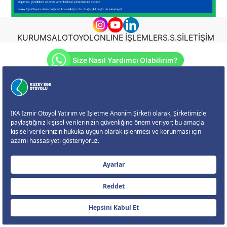
KURUMSAL
OTOYOL
ONLINE İŞLEMLER
S.S.S
İLETİŞİM
Size Nasıl Yardımcı Olabilirim?
KVKK Bilgilendirme Metni
|
KVKK Başvuru Formu
Çerez Ayarları