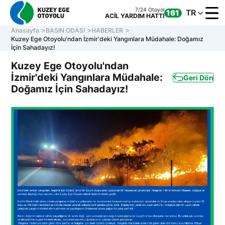
7/24 Otoyol
TR
161
ACİL YARDIM HATTI
Anasayfa
BASIN ODASI
HABERLER
Kuzey Ege Otoyolu'ndan İzmir'deki Yangınlara Müdahale: Doğamız
İçin Sahadayız!
Kuzey Ege Otoyolu'ndan
KURUM
İzmir'deki Yangınlara Müdahale:
Geri Dön
OTOYOL
Doğamız İçin Sahadayız!
ONLINE
İLETİŞİ
Müşteri Hizmetleri
7/24 Otoyol
161
Hafta içi 08:30 - 17:30
ACİL YARDIM HATTI
0 850 577 35 35