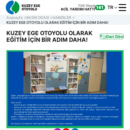
7/24 Otoyol
TR
161
ACİL YARDIM HATTI
Anasayfa
BASIN ODASI
HABERLER
KUZEY EGE OTOYOLU OLARAK EĞİTİM İÇİN BİR ADIM DAHA!
KUZEY EGE OTOYOLU OLARAK
Geri Dön
EĞİTİM İÇİN BİR ADIM DAHA!
KURUM
OTOYOL
ONLINE
İLETİŞİ
Müşteri Hizmetleri
7/24 Otoyol
161
Hafta içi 08:30 - 17:30
ACİL YARDIM HATTI
0 850 577 35 35