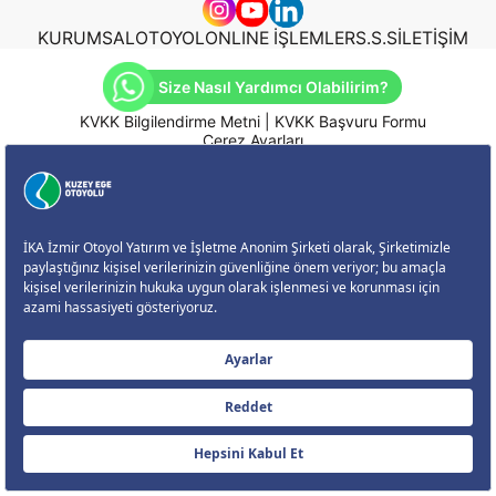
KURUMSAL
OTOYOL
ONLINE İŞLEMLER
S.S.S
İLETİŞİM
Size Nasıl Yardımcı Olabilirim?
KVKK Bilgilendirme Metni
|
KVKK Başvuru Formu
Çerez Ayarları