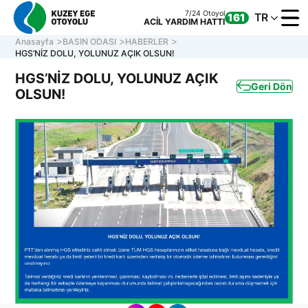
7/24 Otoyol
TR
161
ACİL YARDIM HATTI
Anasayfa
BASIN ODASI
HABERLER
HGS’NİZ DOLU, YOLUNUZ AÇIK OLSUN!
HGS’NİZ DOLU, YOLUNUZ AÇIK
Geri Dön
OLSUN!
KURUM
OTOYOL
ONLINE
İLETİŞİ
Müşteri Hizmetleri
7/24 Otoyol
161
Hafta içi 08:30 - 17:30
ACİL YARDIM HATTI
0 850 577 35 35