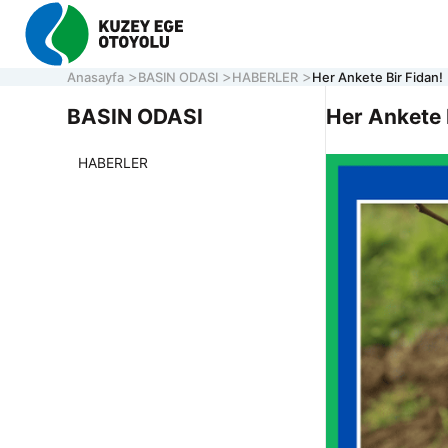
Anasayfa
BASIN ODASI
HABERLER
Her Ankete Bir Fidan!
BASIN ODASI
Her Ankete 
HABERLER
KURU
OTOY
ONLI
İLETİ
Müşteri Hizmetleri
7/24 Otoyol
161
Hafta içi 08:30 - 17:30
ACİL YARDIM HATTI
0 850 577 35 35