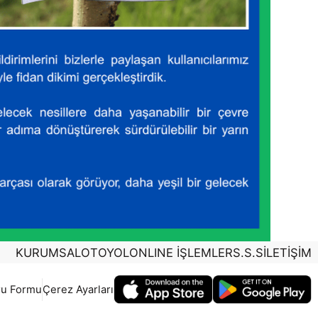
KURUMSAL
OTOYOL
ONLINE İŞLEMLER
S.S.S
İLETİŞİM
ru Formu
Çerez Ayarları