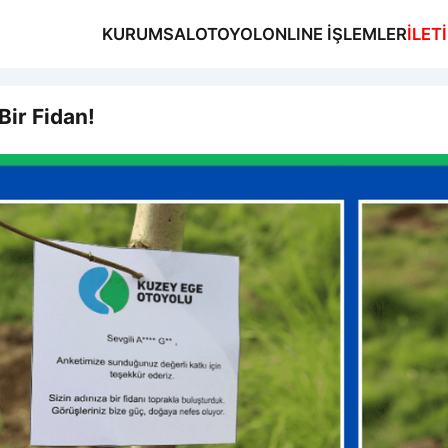
KURUMSAL
OTOYOL
ONLINE İŞLEMLER
İLET
Bir Fidan!
MSAL
OL
NE İŞLEMLER
ŞİM