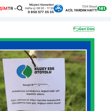
Müşteri Hizmetleri
7/24 Otoyol
İŞİM
TR
161
Hafta içi 08:30 - 17:30
ACİL YARDIM HATTI
0 850 577 35 35
Geri Dön