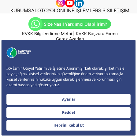
KURUMSAL
OTOYOL
ONLINE İŞLEMLER
S.S.S
İLETİŞİM
Size Nasıl Yardımcı Olabilirim?
KVKK Bilgilendirme Metni
|
KVKK Başvuru Formu
Çerez Ayarları