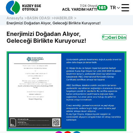
7/24 Otoyol
TR
161
ACİL YARDIM HATTI
Anasayfa
BASIN ODASI
HABERLER
Enerjimizi Doğadan Alıyor, Geleceği Birlikte Kuruyoruz!
Enerjimizi Doğadan Alıyor,
Geri Dön
Geleceği Birlikte Kuruyoruz!
KURUM
OTOYOL
ONLINE
İLETİŞİ
Müşteri Hizmetleri
7/24 Otoyol
161
Hafta içi 08:30 - 17:30
ACİL YARDIM HATTI
0 850 577 35 35