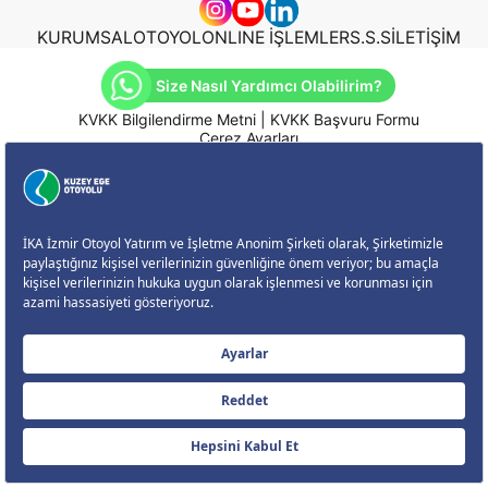
KURUMSAL
OTOYOL
ONLINE İŞLEMLER
S.S.S
İLETİŞİM
Size Nasıl Yardımcı Olabilirim?
KVKK Bilgilendirme Metni
|
KVKK Başvuru Formu
Çerez Ayarları