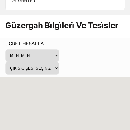
TÜNELLER
Güzergah Bi̇lgi̇leri̇ Ve Tesi̇sler
ÜCRET HESAPLA