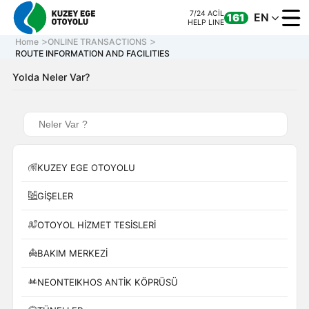
7/24 ACİL
EN
161
HELP LINE
Home
ONLINE TRANSACTIONS
ROUTE INFORMATION AND FACILITIES
Yolda Neler Var?
CORPORATE
MOTORWAY
ONLINE TRANS
CONTACT US
KUZEY EGE OTOYOLU
GİŞELER
7/24 ACİL
CALL CENTER
161
0 850 577 35 35
HELP LINE
OTOYOL HİZMET TESİSLERİ
BAKIM MERKEZİ
NEONTEIKHOS ANTİK KÖPRÜSÜ